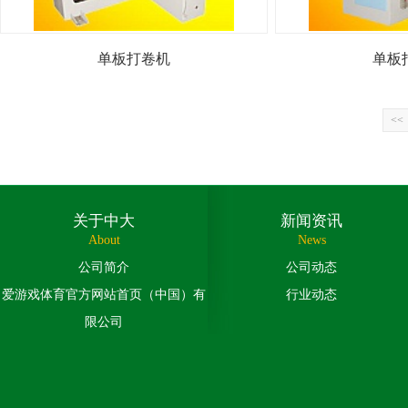
单板打卷机
单板
<<
关于中大
新闻资讯
About
News
公司简介
公司动态
爱游戏体育官方网站首页（中国）有
行业动态
限公司