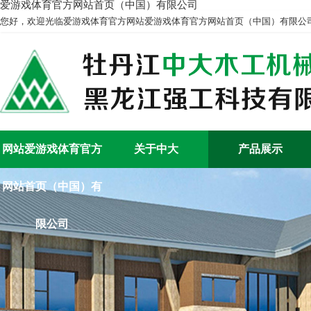
爱游戏体育官方网站首页（中国）有限公司
您好，欢迎光临爱游戏体育官方网站爱游戏体育官方网站首页（中国）有限公司
网站爱游戏体育官方
关于中大
产品展示
网站首页（中国）有
限公司