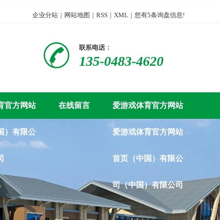
企业分站
|
网站地图
|
RSS
|
XML
|
您有
5
条询盘信息!
135-0483-4620
育官方网站
在线留言
爱游戏体育官方网站
国）有限公
爱游戏体育官方网站
司
首页（中国）有限公
司（中国）有限公司