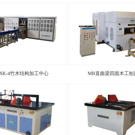
SK-4竹木结构加工中心
MB直曲梁四面木工刨