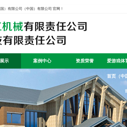
国）有限公司（中国）有限公司 官网！
展示
案例中心
资质荣誉
爱游戏体
首页（中