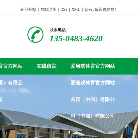
企业分站
|
网站地图
|
RSS
|
XML
|
您有
5
条询盘信息!
135-0483-4620
育官方网站
在线留言
爱游戏体育官方网站
国）有限公
爱游戏体育官方网站
司
首页（中国）有限公
司（中国）有限公司