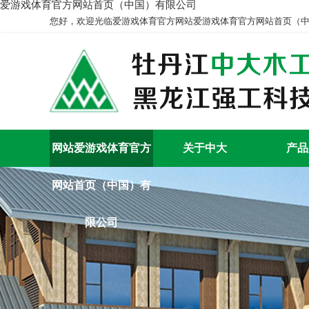
爱游戏体育官方网站首页（中国）有限公司
您好，欢迎光临爱游戏体育官方网站爱游戏体育官方网站首页（中
网站爱游戏体育官方
关于中大
产品
网站首页（中国）有
限公司