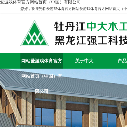
爱游戏体育官方网站首页（中国）有限公司
您好，欢迎光临爱游戏体育官方网站爱游戏体育官方网站首页（中
网站爱游戏体育官方
关于中大
产品
网站首页（中国）有
限公司