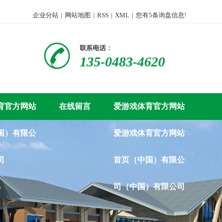
企业分站
|
网站地图
|
RSS
|
XML
|
您有
5
条询盘信息!
135-0483-4620
育官方网站
在线留言
爱游戏体育官方网站
国）有限公
爱游戏体育官方网站
司
首页（中国）有限公
司（中国）有限公司