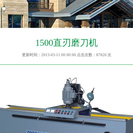
1500直刃磨刀机
更新时间：2015-03-11 00:00:00 点击次数：87826 次