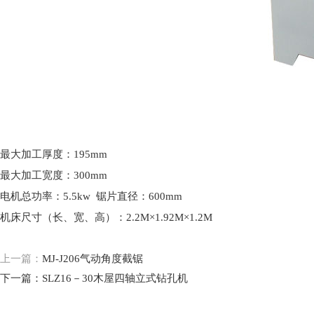
最大加工厚度：195mm
最大加工宽度：300mm
电机总功率：5.5kw 锯片直径：600mm
机床尺寸（长、宽、高）：2.2M×1.92M×1.2M
上一篇：
MJ-J206气动角度截锯
下一篇：
SLZ16－30木屋四轴立式钻孔机