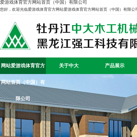
爱游戏体育官方网站首页（中国）有限公司
您好，欢迎光临爱游戏体育官方网站爱游戏体育官方网站首页（中国）有限公司
网站爱游戏体育官方
关于中大
产品展示
网站首页（中国）有
限公司