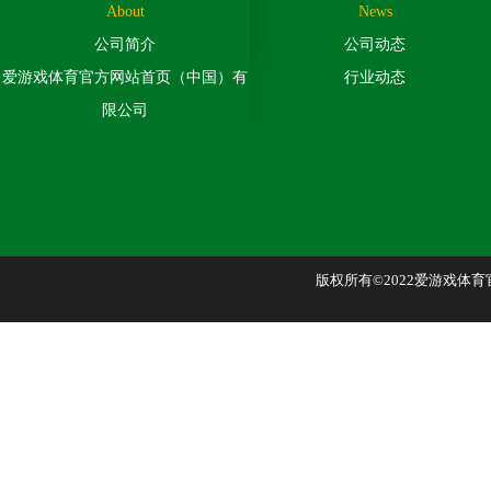
About
News
公司简介
公司动态
爱游戏体育官方网站首页（中国）有
行业动态
限公司
版权所有©2022爱游戏