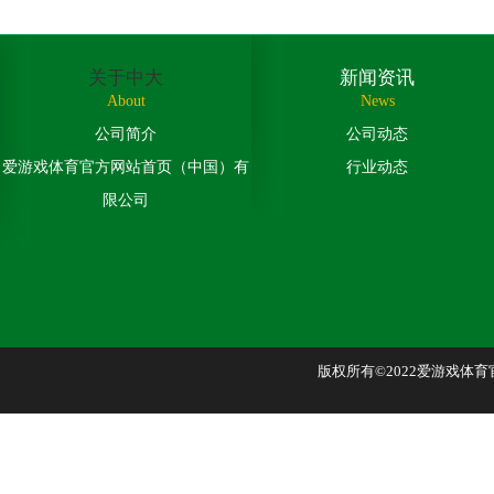
关于中大
新闻资讯
About
News
公司简介
公司动态
爱游戏体育官方网站首页（中国）有
行业动态
限公司
版权所有©2022爱游戏